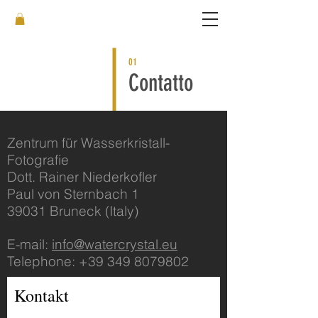
01
Contatto
Zentrum für Wasserkristall-
Fotografie
Dott. Rainer Niederkofler
Paul von Sternbach 1
39031 Bruneck (Italy)
E-mail:
info@watercrystal.eu
Telephone:
+39 349 8079802
Kontakt