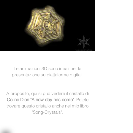
Le animazioni 3D sono ideali per la
presentazione su piattaforme digitali.
A proposito, qui si può vedere il cristallo di
Celine Dion "A new day has come"
. Potete
trovare questo cristallo anche nel mio libro
"
Song-Crystals
".